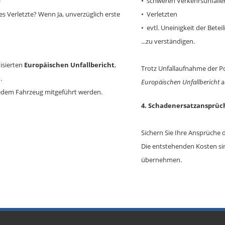
)
• schweren Verkehrsunfälle
 es Verletzte? Wenn Ja, unverzüglich erste
• Verletzten
• evtl. Uneinigkeit der Bete
...zu verständigen.
disierten
Europäischen Unfallbericht
,
Trotz Unfallaufnahme der Pol
.
Europäischen Unfallbericht
a
in jedem Fahrzeug mitgeführt werden.
4. Schadenersatzansprüc
Sichern Sie Ihre Ansprüche
Die entstehenden Kosten sin
übernehmen.