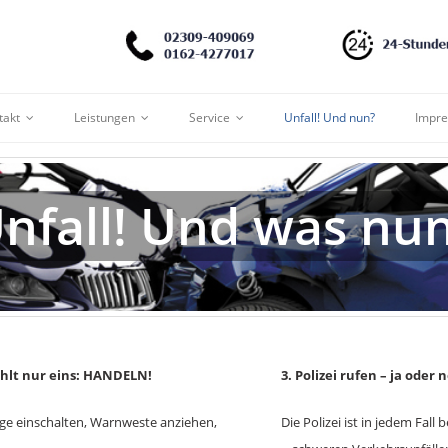
takt
Leistungen
Service
Unfall! Und nun?
Impr
nfall! Und was nu
zählt nur eins: HANDELN!
3
. Polizei rufen – ja oder 
nlage einschalten, Warnweste anziehen,
Die Polizei ist in jedem Fall be