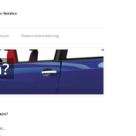
essum
Datenschutzerklärung
n?
nein?
i...