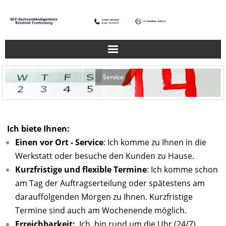
Home
Service
Über mich
Kontakt
Ich biete Ihnen:
Einen vor Ort - Service
: Ich komme zu Ihnen in die
Leistungen
Werkstatt oder besuche den Kunden zu Hause.
Kurzfristige und flexible Termine
: Ich komme schon
Service
am Tag der Auftragserteilung oder spätestens am
darauffolgenden Morgen zu Ihnen. Kurzfristige
Unfall! Und nun?
Termine sind auch am Wochenende möglich.
Impressum
Erreichbarkeit:
Ich bin rund um die Uhr (24/7)